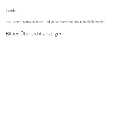
13 Bilder
Instruktoren: Marco Di Martino und Mario Casamento Fotos: Marcel Vollenweider
Bilder-Übersicht anzeigen